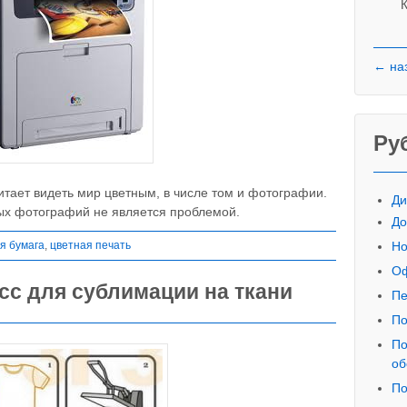
К
← на
Ру
тает видеть мир цветным, в числе том и фотографии.
Ди
ых фотографий не является проблемой.
До
я бумага
,
цветная печать
Но
Оф
сс для сублимации на ткани
Пе
По
По
об
По