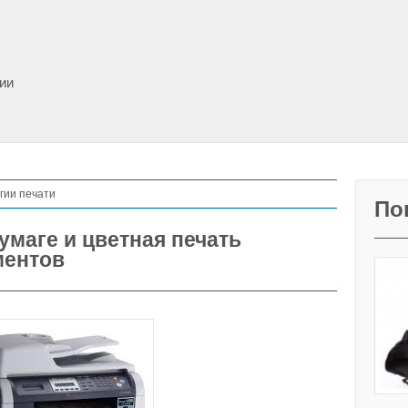
фии
гии печати
По
умаге и цветная печать
ментов