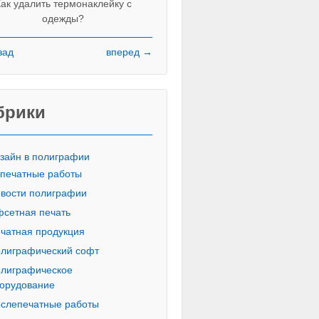
ак удалить термонаклейку с
одежды?
зад
вперед →
Красивые печатные буквы пропи
русского алфавита
брики
зайн в полиграфии
печатные работы
вости полиграфии
сетная печать
чатная продукция
лиграфический софт
лиграфическое
орудование
слепечатные работы