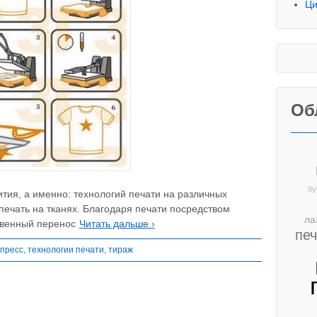
Ци
Об
бу
тия, а именно: технологий печати на различных
печать на тканях. Благодаря печати посредством
ла
твенный перенос
Читать дальше ›
пе
пресс
,
технологии печати
,
тираж