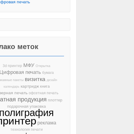
фровая печать
лако меток
МФУ
3d принтер
Открытка
Цифровая печать
бумага
визитка
мажные пакеты
дизайн
картридж
книга
календарь
зерная печать
офсетная печать
чатная продукция
плоттер
подарочная упаковка
полиграфия
принтер
реклама
технология печати