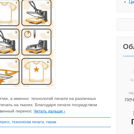
Ци
Об
бу
ла
пе
тия, а именно: технологий печати на различных
печать на тканях. Благодаря печати посредством
твенный перенос
Читать дальше ›
пресс
,
технологии печати
,
тираж