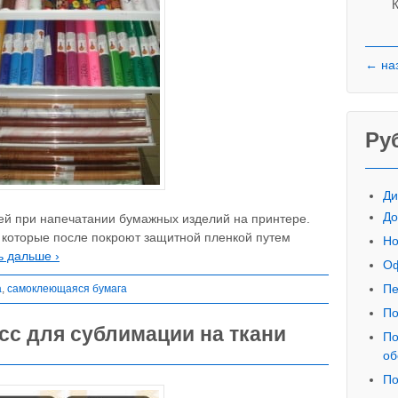
К
← на
Ру
Ди
До
ей при напечатании бумажных изделий на принтере.
 которые после покроют защитной пленкой путем
Но
ь дальше ›
Оф
Пе
а
,
самоклеющаяся бумага
По
сс для сублимации на ткани
По
об
По