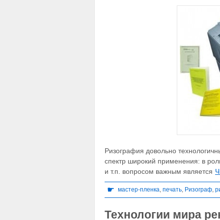
Ризография довольно технологичны
спектр широкий применения: в рол
и т.п. вопросом важным является
Ч
☛
мастер-пленка
,
печать
,
Ризограф
,
р
Технологии мира р