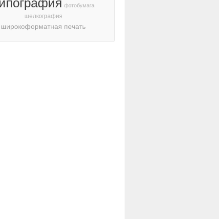
ипография
фотобумага
шелкография
широкоформатная печать