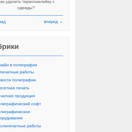
ак удалить термонаклейку с
одежды?
зад
вперед →
Красивые печатные буквы пропи
русского алфавита
брики
зайн в полиграфии
печатные работы
вости полиграфии
сетная печать
чатная продукция
лиграфический софт
лиграфическое
орудование
слепечатные работы