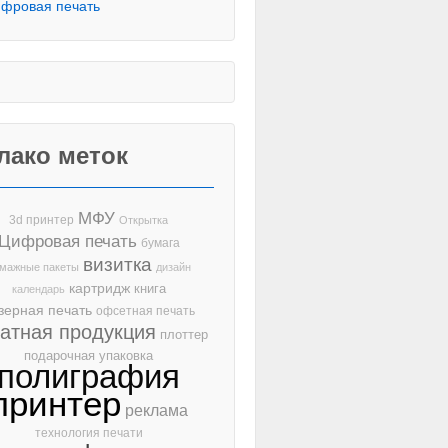
фровая печать
лако меток
МФУ
3d принтер
Открытка
Цифровая печать
бумага
визитка
мажные пакеты
дизайн
картридж
книга
календарь
зерная печать
офсетная печать
чатная продукция
плоттер
подарочная упаковка
полиграфия
принтер
реклама
технология печати