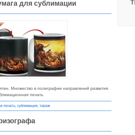
т
бумага для сублимации
тен. Множество в полиграфии направлений развития.
ублимационная печать.
я печать
,
сублимация
,
тираж
ризографа