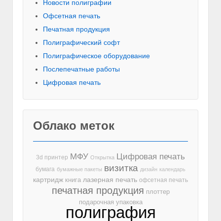
Новости полиграфии
Офсетная печать
Печатная продукция
Полиграфический софт
Полиграфическое оборудование
Послепечатные работы
Цифровая печать
Облако меток
МФУ
Цифровая печать
3d принтер
Открытка
визитка
бумага
бумажные пакеты
дизайн
календарь
лазерная печать
картридж
книга
офсетная печать
печатная продукция
плоттер
подарочная упаковка
полиграфия