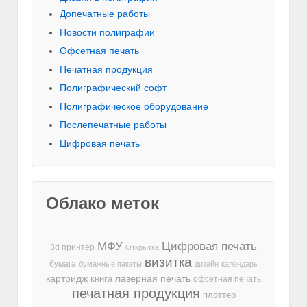
Допечатные работы
Новости полиграфии
Офсетная печать
Печатная продукция
Полиграфический софт
Полиграфическое оборудование
Послепечатные работы
Цифровая печать
Облако меток
МФУ
Цифровая печать
3d принтер
Открытка
визитка
бумага
бумажные пакеты
дизайн
календарь
лазерная печать
картридж
книга
офсетная печать
печатная продукция
плоттер