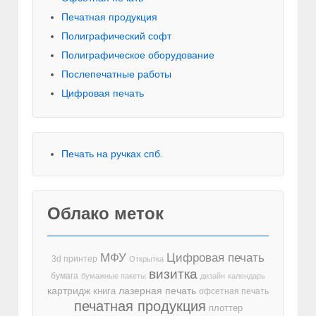
Печатная продукция
Полиграфический софт
Полиграфическое оборудование
Послепечатные работы
Цифровая печать
Печать на ручках спб
.
Облако меток
МФУ
Цифровая печать
3d принтер
Открытка
визитка
бумага
бумажные пакеты
дизайн
календарь
лазерная печать
картридж
книга
офсетная печать
печатная продукция
плоттер