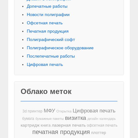
Допечатные работы
Новости полиграфии
Офсетная печать
Печатная продукция
Полиграфический софт
Полиграфическое оборудование
Послепечатные работы
Цифровая печать
Облако меток
МФУ
Цифровая печать
3d принтер
Открытка
визитка
бумага
бумажные пакеты
дизайн
календарь
лазерная печать
картридж
книга
офсетная печать
печатная продукция
плоттер