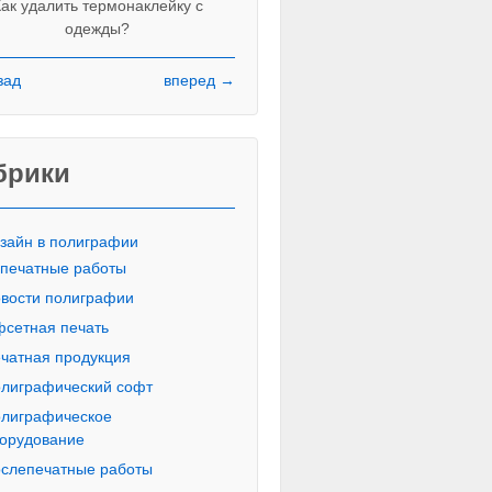
ак удалить термонаклейку с
одежды?
зад
вперед →
Красивые печатные буквы пропи
русского алфавита
брики
зайн в полиграфии
печатные работы
вости полиграфии
сетная печать
чатная продукция
лиграфический софт
лиграфическое
орудование
слепечатные работы