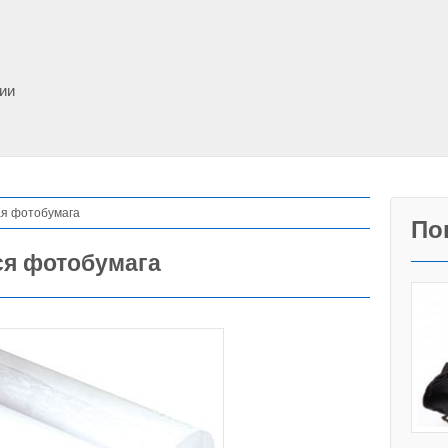
фии
ая фотобумага
По
ся фотобумага