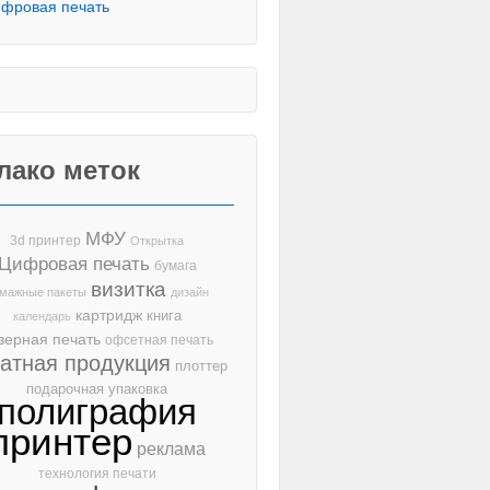
фровая печать
лако меток
МФУ
3d принтер
Открытка
Цифровая печать
бумага
визитка
мажные пакеты
дизайн
картридж
книга
календарь
зерная печать
офсетная печать
чатная продукция
плоттер
подарочная упаковка
полиграфия
принтер
реклама
технология печати