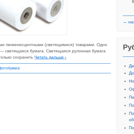
К
← на
ыми люменесцентными (светящимися) товарами. Одно
Ру
 — светящаяся бумага. Светящаяся рулонная бумага
только сохранить
Читать дальше ›
Ди
фотобумага
До
Но
Оф
Пе
По
По
об
По