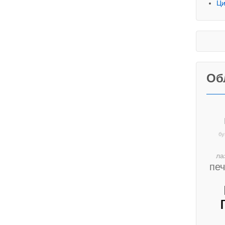
Ци
Об
бу
ла
пе