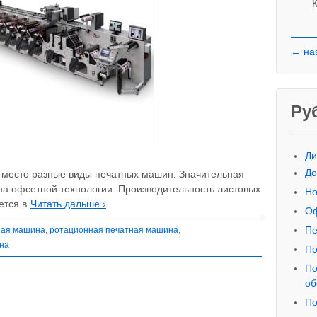
К
← на
Ру
Ди
До
 место разные виды печатных машин. Значительная
на офсетной технологии. Производительность листовых
Но
ется в
Читать дальше ›
Оф
Пе
ная машина
,
ротационная печатная машина
,
на
По
По
об
По