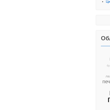
Ци
Об
бу
ла
пе