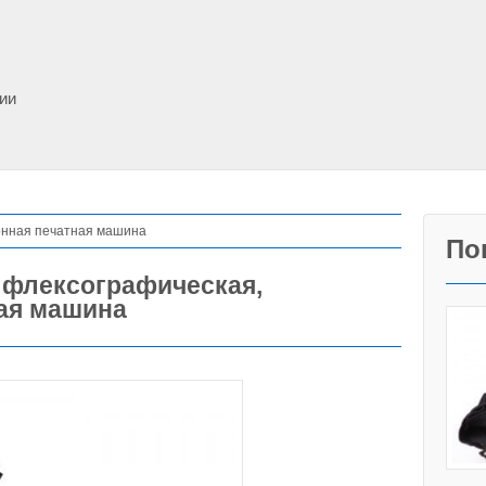
фии
онная печатная машина
По
 флексографическая,
ая машина