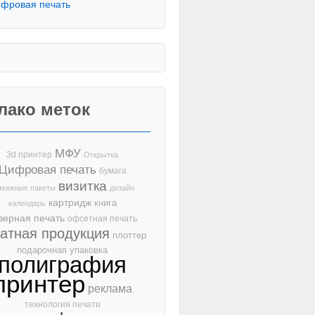
фровая печать
лако меток
МФУ
3d принтер
Открытка
Цифровая печать
бумага
визитка
мажные пакеты
дизайн
картридж
книга
календарь
зерная печать
офсетная печать
чатная продукция
плоттер
подарочная упаковка
полиграфия
принтер
реклама
технология печати