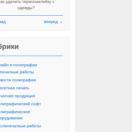
ак удалить термонаклейку с
одежды?
зад
вперед →
Красивые печатные буквы пропи
русского алфавита
брики
зайн в полиграфии
печатные работы
вости полиграфии
сетная печать
чатная продукция
лиграфический софт
лиграфическое
орудование
слепечатные работы