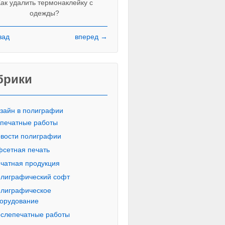
ак удалить термонаклейку с
одежды?
зад
вперед →
Красивые печатные буквы пропи
русского алфавита
брики
зайн в полиграфии
печатные работы
вости полиграфии
сетная печать
чатная продукция
лиграфический софт
лиграфическое
орудование
слепечатные работы