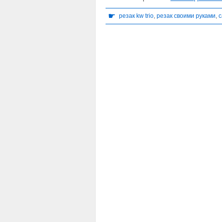
☛
резак kw trio
,
резак своими руками
,
с