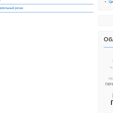
Ци
абельный резак
Об
бу
ла
пе