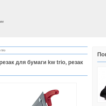
фии
trio
По
езак для бумаги kw trio, резак