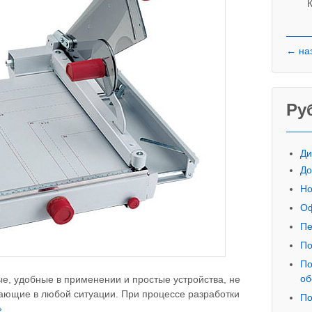
К
← на
Ру
Ди
До
Но
Оф
Пе
По
По
об
е, удобные в применении и простые устройства, не
ющие в любой ситуации. При процессе разработки
По
›