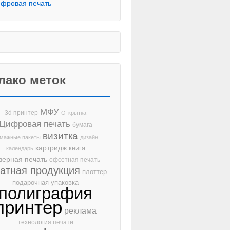
фровая печать
лако меток
МФУ
3d принтер
Открытка
Цифровая печать
бумага
визитка
мажные пакеты
дизайн
картридж
книга
календарь
зерная печать
офсетная печать
чатная продукция
плоттер
подарочная упаковка
полиграфия
принтер
реклама
технология печати