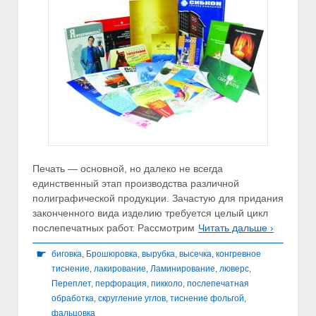
Печать — основной, но далеко не всегда
единственный этап производства различной
полиграфической продукции. Зачастую для придания
законченного вида изделию требуется целый цикл
послепечатных работ. Рассмотрим
Читать дальше ›
☛
биговка
,
Брошюровка
,
вырубка
,
высечка
,
конгревное
тиснение
,
лакирование
,
Ламинирование
,
люверс
,
Переплет
,
перфорация
,
пикколо
,
послепечатная
обработка
,
скругление углов
,
тиснение фольгой
,
фальцовка