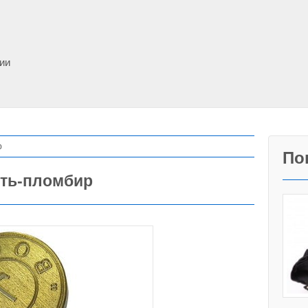
фии
р
По
ать-пломбир