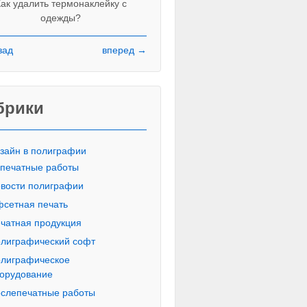
ак удалить термонаклейку с
одежды?
зад
вперед →
Красивые печатные буквы пропи
русского алфавита
брики
зайн в полиграфии
печатные работы
вости полиграфии
сетная печать
чатная продукция
лиграфический софт
лиграфическое
орудование
слепечатные работы