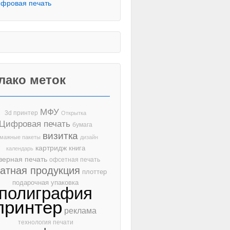
фровая печать
лако меток
МФУ
3d принтер
Открытка
Цифровая печать
бумага
визитка
мажные пакеты
дизайн
картридж
книга
календарь
зерная печать
офсетная печать
чатная продукция
плоттер
подарочная упаковка
полиграфия
принтер
реклама
технология печати