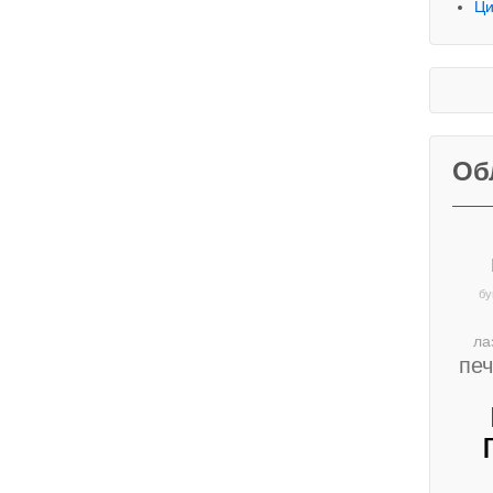
Ци
Об
бу
ла
пе