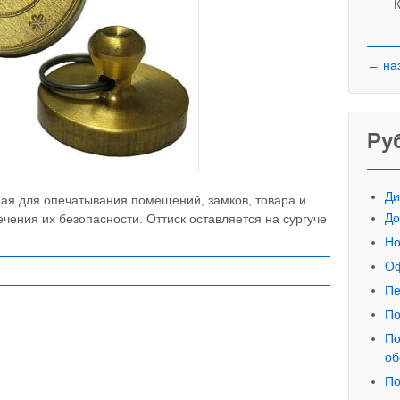
К
← на
Ру
Ди
ая для опечатывания помещений, замков, товара и
До
чения их безопасности. Оттиск оставляется на сургуче
Но
Оф
Пе
По
По
об
По