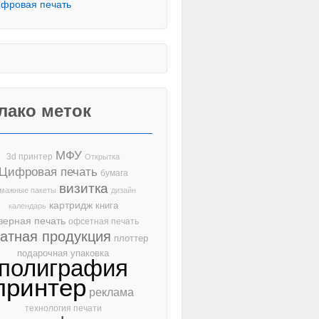
фровая печать
лако меток
МФУ
3d принтер
Открытка
Цифровая печать
бумага
визитка
мажные пакеты
дизайн
картридж
книга
календарь
зерная печать
офсетная печать
чатная продукция
плоттер
подарочная упаковка
полиграфия
принтер
реклама
технология печати