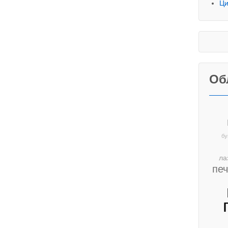
Ци
Об
бу
ла
пе