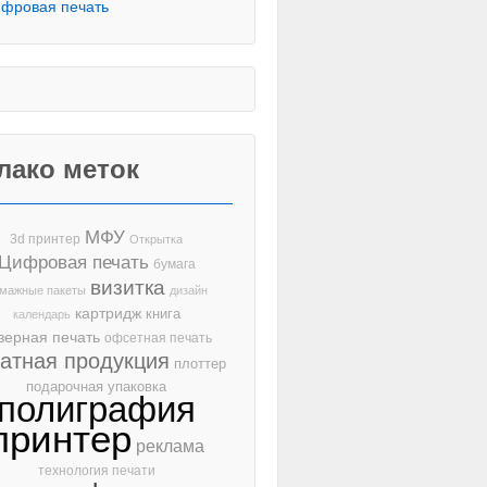
фровая печать
лако меток
МФУ
3d принтер
Открытка
Цифровая печать
бумага
визитка
мажные пакеты
дизайн
картридж
книга
календарь
зерная печать
офсетная печать
чатная продукция
плоттер
подарочная упаковка
полиграфия
принтер
реклама
технология печати