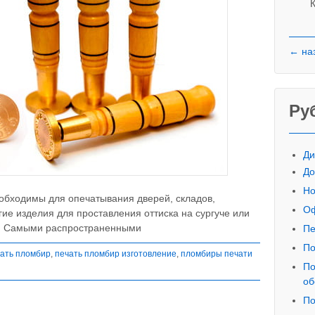
К
← на
Ру
Ди
До
Но
обходимы для опечатывания дверей, складов,
Оф
ие изделия для проставления оттиска на сургуче или
. Самыми распространенными
Пе
По
ать пломбир
,
печать пломбир изготовление
,
пломбиры печати
По
об
По