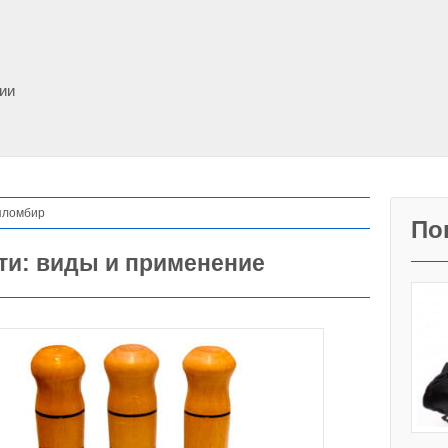
фии
 пломбир
По
ти: виды и применение