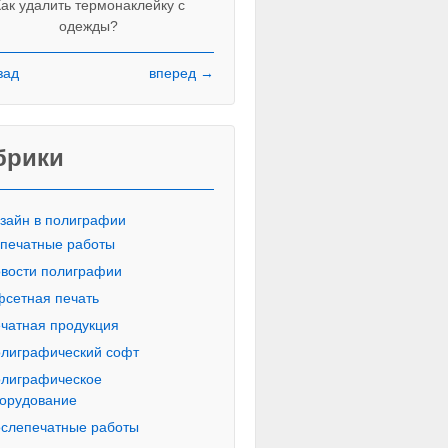
ак удалить термонаклейку с
одежды?
зад
вперед →
Красивые печатные буквы пропи
русского алфавита
брики
зайн в полиграфии
печатные работы
вости полиграфии
сетная печать
чатная продукция
лиграфический софт
лиграфическое
орудование
слепечатные работы