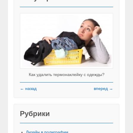
Как удалить термонаклейку с одежды?
← назад
вперед →
Рубрики
Красивы
Дизайн в полиграфии