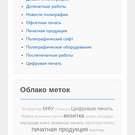
Допечатные работы
Новости полиграфии
Офсетная печать
Печатная продукция
Полиграфический софт
Полиграфическое оборудование
Послепечатные работы
Цифровая печать
Облако меток
МФУ
Цифровая печать
3d принтер
Открытка
визитка
бумага
бумажные пакеты
дизайн
календарь
лазерная печать
картридж
книга
офсетная печать
печатная продукция
плоттер