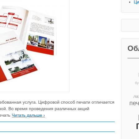
Ци
Об
бу
ла
пе
бованная услуга. Цифровой способ печати отличается
ной. Во время проведения различных акций
ечать
Читать дальше ›