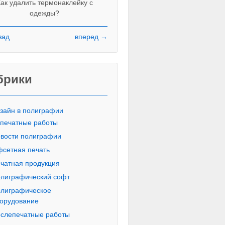
ак удалить термонаклейку с
одежды?
зад
вперед →
Красивые печатные буквы пропи
русского алфавита
брики
зайн в полиграфии
печатные работы
вости полиграфии
сетная печать
чатная продукция
лиграфический софт
лиграфическое
орудование
слепечатные работы