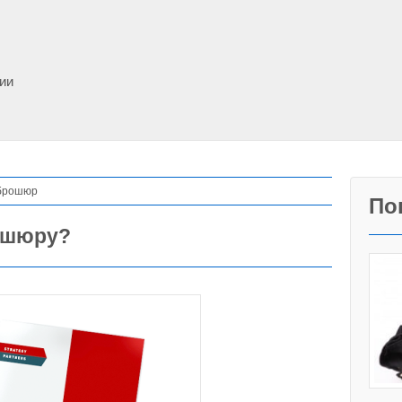
фии
 брошюр
По
рошюру?