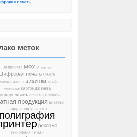
фровая печать
лако меток
МФУ
3d принтер
Открытка
Цифровая печать
бумага
визитка
мажные пакеты
дизайн
картридж
книга
календарь
зерная печать
офсетная печать
чатная продукция
плоттер
подарочная упаковка
полиграфия
принтер
реклама
технология печати