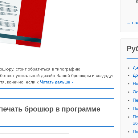
К
← на
Ру
Ди
ошюру, стоит обратиться в типографию.
До
ботают уникальный дизайн Вашей брошюры и создадут
тя, конечно, если к
Читать дальше ›
Но
Оф
Пе
печать брошюр в программе
По
По
об
По