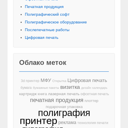
Печатная продукция
Полиграфический софт
Полиграфическое оборудование
Послепечатные работы
Цифровая печать
Облако меток
МФУ
Цифровая печать
3d принтер
Открытка
визитка
бумага
бумажные пакеты
дизайн
календарь
лазерная печать
картридж
книга
офсетная печать
печатная продукция
плоттер
подарочная упаковка
полиграфия
принтер
реклама
технология печати