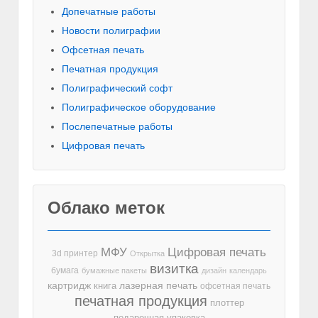
Допечатные работы
Новости полиграфии
Офсетная печать
Печатная продукция
Полиграфический софт
Полиграфическое оборудование
Послепечатные работы
Цифровая печать
Облако меток
МФУ
Цифровая печать
3d принтер
Открытка
визитка
бумага
бумажные пакеты
дизайн
календарь
лазерная печать
картридж
книга
офсетная печать
печатная продукция
плоттер
подарочная упаковка