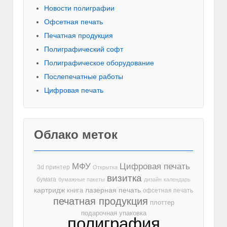
Новости полиграфии
Офсетная печать
Печатная продукция
Полиграфический софт
Полиграфическое оборудование
Послепечатные работы
Цифровая печать
Облако меток
МФУ
Цифровая печать
3d принтер
Открытка
визитка
бумага
бумажные пакеты
дизайн
календарь
лазерная печать
картридж
книга
офсетная печать
печатная продукция
плоттер
подарочная упаковка
полиграфия