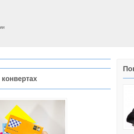
фии
По
 конвертах