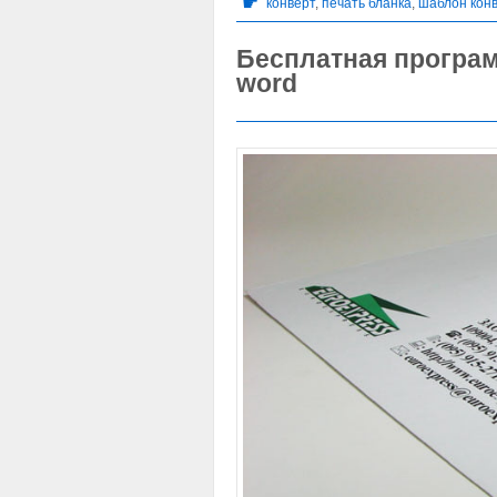
☛
конверт
,
печать бланка
,
шаблон кон
Бесплатная програм
word