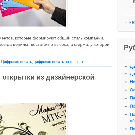
К
← на
ементов, которые формируют общий стиль компании.
сегда ценился достаточно высоко, а фирма, у которой
Ру
,
Цифровая печать
,
цифровая печать на конверте
Ди
До
и открытки из дизайнерской
Но
Оф
Пе
По
По
об
По