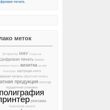
фровая печать
лако меток
МФУ
3d принтер
Открытка
Цифровая печать
бумага
визитка
мажные пакеты
дизайн
картридж
книга
календарь
зерная печать
офсетная печать
чатная продукция
плоттер
подарочная упаковка
полиграфия
принтер
реклама
технология печати