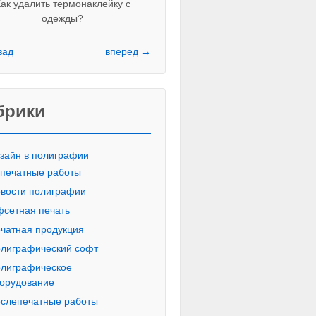
ак удалить термонаклейку с
одежды?
зад
вперед →
Красивые печатные буквы пропи
русского алфавита
брики
зайн в полиграфии
печатные работы
вости полиграфии
сетная печать
чатная продукция
лиграфический софт
лиграфическое
орудование
слепечатные работы