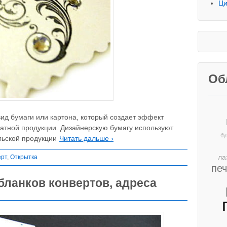
Ци
Об
вид бумаги или картона, который создает эффект
чатной продукции. Дизайнерскую бумагу используют
бу
льской продукции
Читать дальше ›
ла
ерт
,
Открытка
пе
бланков конвертов, адреса