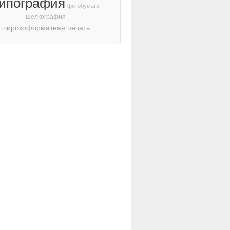
ипография
фотобумага
шелкография
широкоформатная печать