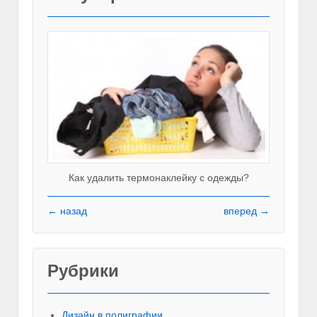
Как удалить термонаклейку с одежды?
← назад
вперед →
Рубрики
Красивы
Дизайн в полиграфии