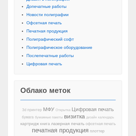
Допечатные работы
Новости полиграфии
Офсетная печать
Печатная продукция
Полиграфический софт
Полиграфическое оборудование
Послепечатные работы
Цифровая печать
Облако меток
МФУ
Цифровая печать
3d принтер
Открытка
визитка
бумага
бумажные пакеты
дизайн
календарь
лазерная печать
картридж
книга
офсетная печать
печатная продукция
плоттер