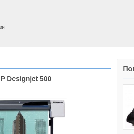
фии
По
 Designjet 500