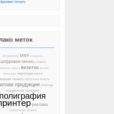
фровая печать
лако меток
МФУ
3d принтер
Открытка
Цифровая печать
бумага
визитка
мажные пакеты
дизайн
картридж
книга
календарь
зерная печать
офсетная печать
чатная продукция
плоттер
подарочная упаковка
полиграфия
принтер
реклама
технология печати