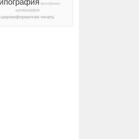
ипография
фотобумага
шелкография
широкоформатная печать