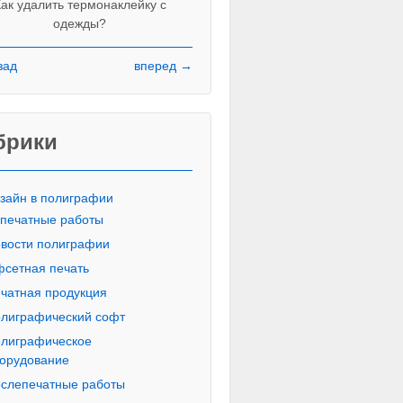
ак удалить термонаклейку с
одежды?
зад
вперед →
Красивые печатные буквы пропи
русского алфавита
брики
зайн в полиграфии
печатные работы
вости полиграфии
сетная печать
чатная продукция
лиграфический софт
лиграфическое
орудование
слепечатные работы