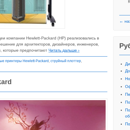
К
← на
еи компании Hewlett-Packard (HP) реализовались в
ешение для архитекторов, дизайнеров, инженеров,
Ру
й, которые предпочитают
Читать дальше ›
ые принтеры Hewlett-Packard
,
струйный плоттер
,
Ди
До
Но
kard
Оф
Пе
По
По
об
По