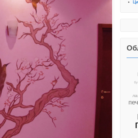
Ци
Об
бу
ла
пе