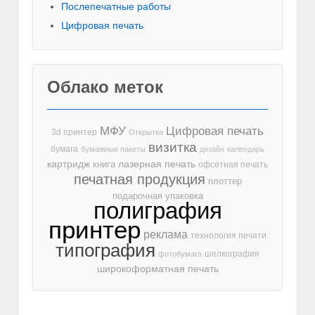
Послепечатные работы
Цифровая печать
Облако меток
МФУ
Цифровая печать
3d принтер
Открытка
визитка
бумага
бумажные пакеты
дизайн
календарь
лазерная печать
картридж
книга
офсетная печать
печатная продукция
плоттер
подарочная упаковка
полиграфия
принтер
реклама
технология печати
типография
шелкография
фотобумага
широкоформатная печать