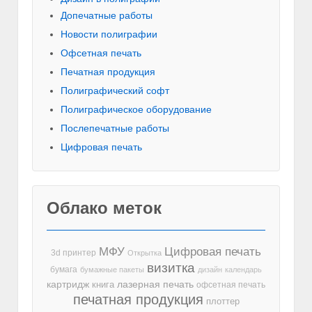
Допечатные работы
Новости полиграфии
Офсетная печать
Печатная продукция
Полиграфический софт
Полиграфическое оборудование
Послепечатные работы
Цифровая печать
Облако меток
МФУ
Цифровая печать
3d принтер
Открытка
визитка
бумага
бумажные пакеты
дизайн
календарь
лазерная печать
картридж
книга
офсетная печать
печатная продукция
плоттер