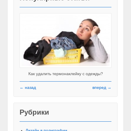
Как удалить термонаклейку с одежды?
← назад
вперед →
Рубрики
Красивы
Дизайн в полиграфии