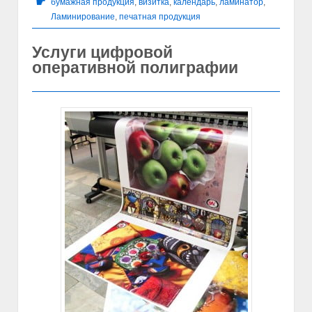
☛
бумажная продукция
,
визитка
,
календарь
,
ламинатор
,
Ламинирование
,
печатная продукция
Услуги цифровой
оперативной полиграфии