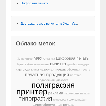
Цифровая печать
Доставка грузов из Китая в Улан-Удэ
.
Облако меток
МФУ
Цифровая печать
3d принтер
Открытка
визитка
бумага
бумажные пакеты
дизайн
календарь
лазерная печать
картридж
книга
офсетная печать
печатная продукция
плоттер
подарочная упаковка
полиграфия
принтер
реклама
технология печати
типография
шелкография
фотобумага
широкоформатная печать