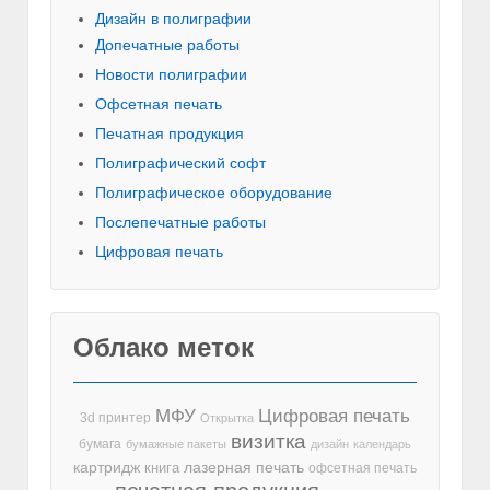
Дизайн в полиграфии
Допечатные работы
Новости полиграфии
Офсетная печать
Печатная продукция
Полиграфический софт
Полиграфическое оборудование
Послепечатные работы
Цифровая печать
Облако меток
МФУ
Цифровая печать
3d принтер
Открытка
визитка
бумага
бумажные пакеты
дизайн
календарь
лазерная печать
картридж
книга
офсетная печать