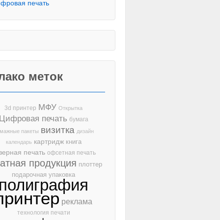
фровая печать
лако меток
МФУ
3d принтер
Открытка
Цифровая печать
бумага
визитка
мажные пакеты
дизайн
картридж
книга
календарь
зерная печать
офсетная печать
чатная продукция
плоттер
подарочная упаковка
полиграфия
принтер
реклама
технология печати