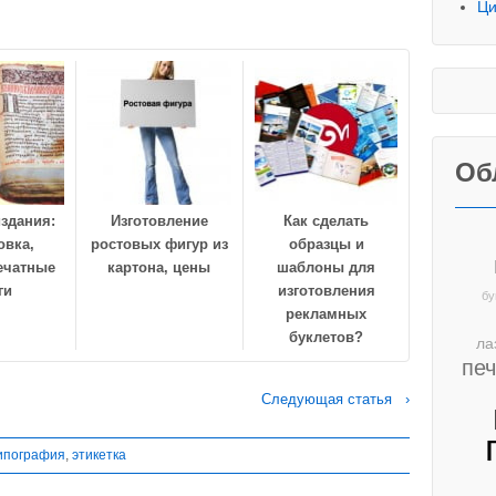
Ци
Об
здания:
Изготовление
Как сделать
овка,
ростовых фигур из
образцы и
ечатные
картона, цены
шаблоны для
ги
изготовления
бу
рекламных
буклетов?
ла
пе
Следующая статья ›
ипография
,
этикетка