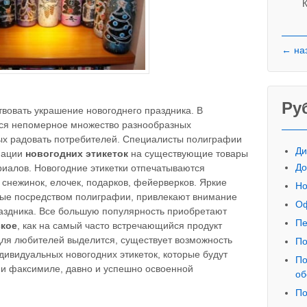
К
← на
Ру
вовать украшение новогоднего праздника. В
ся непомерное множество разнообразных
ых радовать потребителей. Специалисты полиграфии
Ди
иации
новогодних этикеток
на существующие товары
До
иалов. Новогодние этикетки отпечатываются
снежинок, елочек, подарков, фейерверков. Яркие
Но
емые посредством полиграфии, привлекают внимание
Оф
аздника. Все большую популярность приобретают
Пе
ское
, как на самый часто встречающийся продукт
 для любителей выделится, существует возможность
По
дивидуальных новогодних этикеток, которые будут
По
и факсимиле, давно и успешно освоенной
об
По