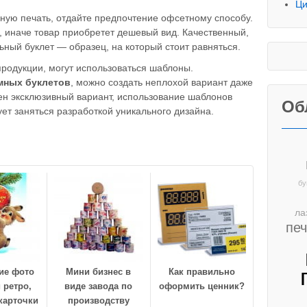
Ци
ную печать, отдайте предпочтение офсетному способу.
, иначе товар приобретет дешевый вид. Качественный,
ьный буклет — образец, на который стоит равняться.
продукции, могут использоваться шаблоны.
мных буклетов
, можно создать неплохой вариант даже
ен эксклюзивный вариант, использование шаблонов
Об
ет заняться разработкой уникального дизайна.
бу
ла
пе
ие фото
Мини бизнес в
Как правильно
 ретро,
виде завода по
оформить ценник?
карточки
производству