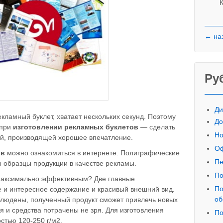
К
← на
Ру
Ди
кламный буклет, хватает нескольких секунд. Поэтому
До
 при
изготовлении рекламных буклетов
— сделать
Но
ой, производящей хорошее впечатление.
Оф
ов
можно ознакомиться в интернете. Полиграфические
Пе
 образцы продукции в качестве рекламы.
По
аксимально эффективным? Две главные
По
 и интересное содержание и красивый внешний вид.
об
блюдены, полученный продукт сможет привлечь новых
мя и средства потрачены не зря. Для изготовления
По
стью 120-250 г/м2.