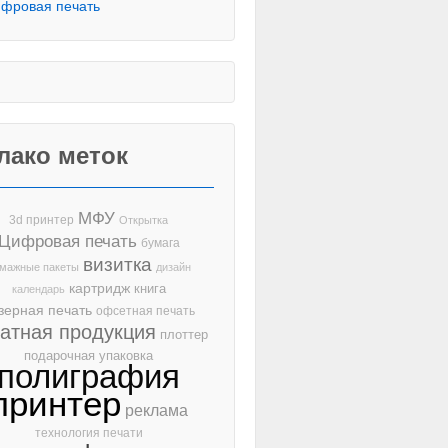
фровая печать
лако меток
МФУ
3d принтер
Открытка
Цифровая печать
бумага
визитка
мажные пакеты
дизайн
картридж
книга
календарь
зерная печать
офсетная печать
чатная продукция
плоттер
подарочная упаковка
полиграфия
принтер
реклама
технология печати