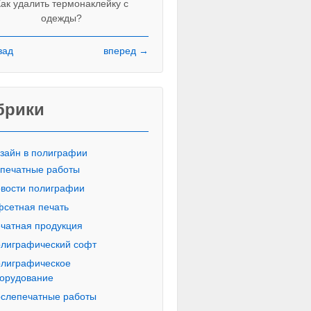
ак удалить термонаклейку с
одежды?
зад
вперед →
Красивые печатные буквы пропи
русского алфавита
брики
зайн в полиграфии
печатные работы
вости полиграфии
сетная печать
чатная продукция
лиграфический софт
лиграфическое
орудование
слепечатные работы