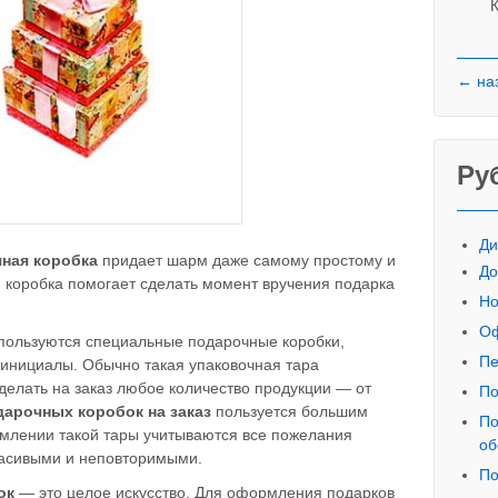
К
← на
Ру
Ди
ная коробка
придает шарм даже самому простому и
До
 коробка помогает сделать момент вручения подарка
Но
Оф
ользуются специальные подарочные коробки,
Пе
 инициалы. Обычно такая упаковочная тара
делать на заказ любое количество продукции — от
По
дарочных коробок на заказ
пользуется большим
По
рмлении такой тары учитываются все пожелания
об
расивыми и неповторимыми.
По
ок
— это целое искусство. Для оформления подарков