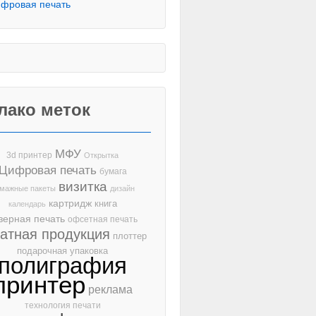
фровая печать
лако меток
МФУ
3d принтер
Открытка
Цифровая печать
бумага
визитка
мажные пакеты
дизайн
картридж
книга
календарь
зерная печать
офсетная печать
чатная продукция
плоттер
подарочная упаковка
полиграфия
принтер
реклама
технология печати