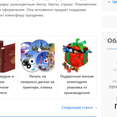
Ци
уары: разноцветные ленты, банты, стразы. Упаковочная
я оформления. Она мгновенно придает подаркам
ает атмосферу праздника.
Об
бу
вердом и
Печать на
Подарочная мягкая
ла
ком
лазерных дисках на
новогодняя
пе
очном
принтере, пленка
упаковка от
лете
производителя
Следующая статья ›