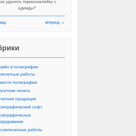
ак удалить термонаклейку с
одежды?
зад
вперед →
Красивые печатные буквы пропи
русского алфавита
брики
зайн в полиграфии
печатные работы
вости полиграфии
сетная печать
чатная продукция
лиграфический софт
лиграфическое
орудование
слепечатные работы