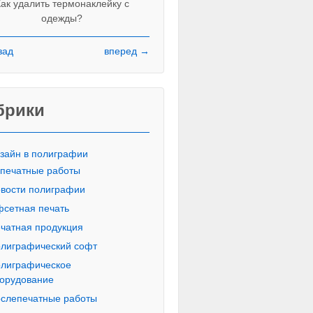
ак удалить термонаклейку с
одежды?
зад
вперед →
Красивые печатные буквы пропи
русского алфавита
брики
зайн в полиграфии
печатные работы
вости полиграфии
сетная печать
чатная продукция
лиграфический софт
лиграфическое
орудование
слепечатные работы