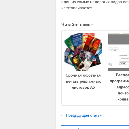
один из самых недорогих видов офо
изготавливается.
Читайте также:
Беспл
Срочная офсетная
программ
печать рекламных
адресо
листовок А5
почт
конве
‹ Предыдущая статья