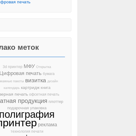
фровая печать
лако меток
МФУ
3d принтер
Открытка
Цифровая печать
бумага
визитка
мажные пакеты
дизайн
картридж
книга
календарь
зерная печать
офсетная печать
чатная продукция
плоттер
подарочная упаковка
полиграфия
принтер
реклама
технология печати