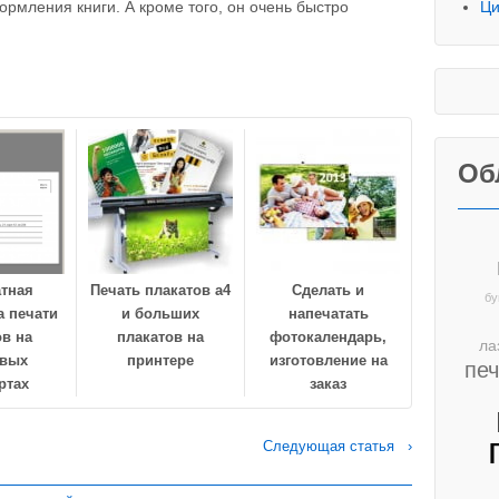
рмления книги. А кроме того, он очень быстро
Ци
Об
атная
Печать плакатов а4
Сделать и
бу
а печати
и больших
напечатать
в на
плакатов на
фотокалендарь,
ла
овых
принтере
изготовление на
пе
ртах
заказ
Следующая статья ›