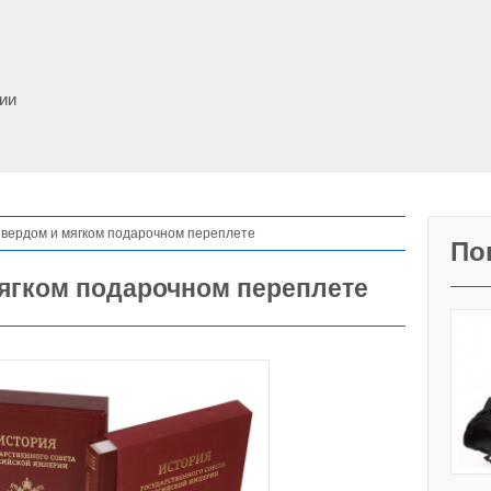
фии
 твердом и мягком подарочном переплете
По
мягком подарочном переплете