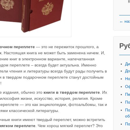
К
← на
Ру
рочном переплете
— это не пережиток прошлого, а
. Настоящая книга не может быть заменена ничем. И,
ние книг в электронном варианте, напечатанная
Ди
рдом переплете – всегда будет актуальна. Именно
До
ели чтения и литературы всегда будут рады получить в
и в твердом подарочном переплете станут достойным
Но
!
Оф
 издания, обычно это
книги в твердом переплете
. Их
Пе
илософия жизни, искусство, история, религия. Кроме
По
переплете — это как энциклопедии, фотоальбомы, так и
По
ями классической литературы.
об
очные книги имеют твердый переплет, можно встретить
По
 мягком переплете
. Чем хорош мягкий переплет? Это