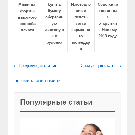
Купить
Изготовле
Советские
Машины,
бумагу
ние и
старинны
формы
оберточн
печать
е
высокого
ую
сетки
открытки
способа
листовую
карманно
к Новому
печати
и в
го
2013 году
рулонах
календар
я
‹ Предыдущая статья
Следующая статья ›
☛
визитка
,
макет визитки
Популярные статьи