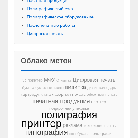
Печатная продукция
Полиграфический софт
Полиграфическое оборудование
Послепечатные работы
Цифровая печать
Облако меток
МФУ
Цифровая печать
3d принтер
Открытка
визитка
бумага
бумажные пакеты
дизайн
календарь
лазерная печать
картридж
книга
офсетная печать
печатная продукция
плоттер
подарочная упаковка
полиграфия
принтер
реклама
технология печати
типография
шелкография
фотобумага