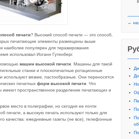
К
← на
способ печати
? Высокий способ печати — это способ,
оторых печатающие элементы размещены выше
Ру
ти наиболее популярен для тиражирования
ремя использовал Иоганн Гутенберг.
с помощью
машин высокой печати
. Машины для такой
Ди
 тигельные станки и плоскопечатные ротационные
До
и используют вязкие, пастообразные. Они переносятся
ических печатных
форм высокой печати
. Что
Но
ы имеют пространственное разделение печатающих и
Оф
Пе
рвое место в полиграфии, но сегодня ее почти
По
б печати, а высокую печать используют только для
По
ого качества: ежедневные газеты (не все), телефонные
об
По