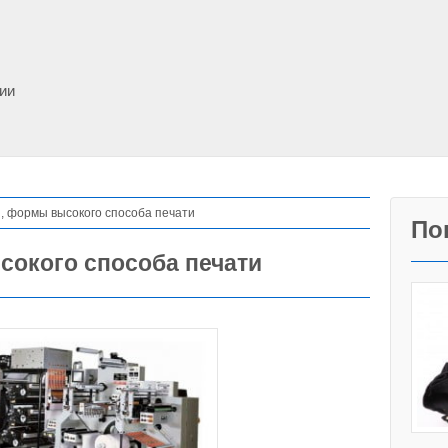
фии
 формы высокого способа печати
По
окого способа печати