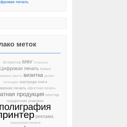
фровая печать
лако меток
МФУ
3d принтер
Открытка
Цифровая печать
бумага
визитка
мажные пакеты
дизайн
картридж
книга
календарь
зерная печать
офсетная печать
чатная продукция
плоттер
подарочная упаковка
полиграфия
принтер
реклама
технология печати