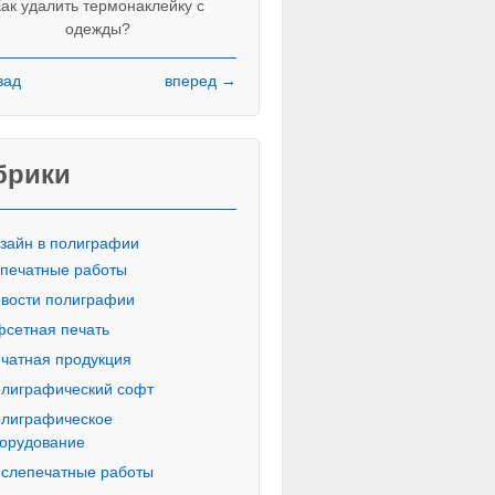
ак удалить термонаклейку с
одежды?
зад
вперед →
Красивые печатные буквы пропи
русского алфавита
брики
зайн в полиграфии
печатные работы
вости полиграфии
сетная печать
чатная продукция
лиграфический софт
лиграфическое
орудование
слепечатные работы