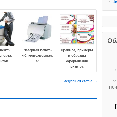
Ци
Об
центр,
Лазерная печать
Правила, примеры
спорта,
чб, монохромная,
и образцы
ентов
а3
оформления
визиток
бу
ла
Следующая статья ›
пе