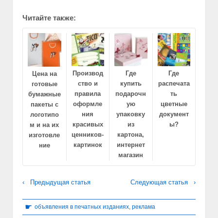
Читайте также:
Производ
Где
Где
Цена на
ство и
купить
распечата
готовые
правила
подарочн
ть
бумажные
оформле
ую
цветные
пакеты с
ния
упаковку
документ
логотипо
красивых
из
ы?
м и на их
ценников-
картона,
изготовле
картинок
интернет
ние
магазин
‹ Предыдущая статья
Следующая статья ›
☛
объявления в печатных изданиях
,
реклама