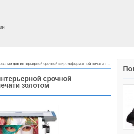
фии
вание для интерьерной срочной широкоформатной печати золотом
По
интерьерной срочной
ечати золотом