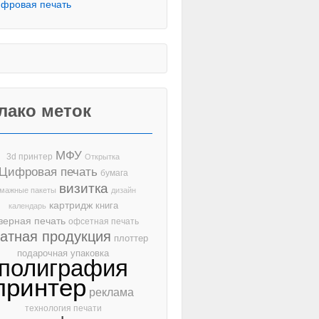
фровая печать
лако меток
МФУ
3d принтер
Открытка
Цифровая печать
бумага
визитка
мажные пакеты
дизайн
картридж
книга
календарь
зерная печать
офсетная печать
чатная продукция
плоттер
подарочная упаковка
полиграфия
принтер
реклама
технология печати