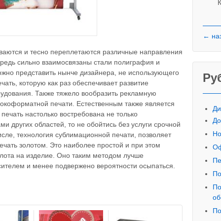
К
← на
ваются и тесно переплетаются различные направления
ередь сильно взаимосвязаны стали полиграфия и
ожно представить нынче дизайнера, не использующего
Ру
ть, которую как раз обеспечивает развитие
рудования. Также тяжело вообразить рекламную
рокоформатной печати. Естественным также является
Ди
 печать настолько востребована не только
До
и других областей, то не обойтись без услуги срочной
Но
сле, технология сублимационной печати, позволяет
чать золотом. Это наиболее простой и при этом
Оф
лота на изделие. Оно таким методом лучше
Пе
сителем и менее подвержено вероятности осыпаться.
По
По
об
По