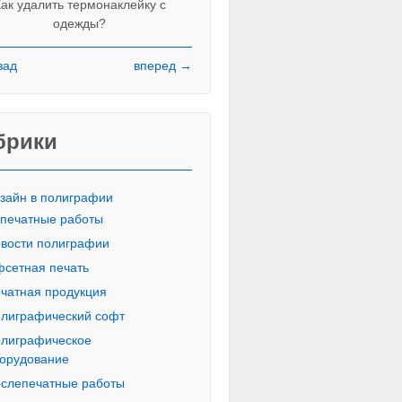
ак удалить термонаклейку с
одежды?
зад
вперед →
Красивые печатные буквы пропи
русского алфавита
брики
зайн в полиграфии
печатные работы
вости полиграфии
сетная печать
чатная продукция
лиграфический софт
лиграфическое
орудование
слепечатные работы