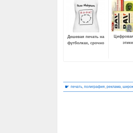
Цифровая
Дешевая печать на
этике
футболках, срочно
☛
печать
,
полиграфия
,
реклама
,
широк