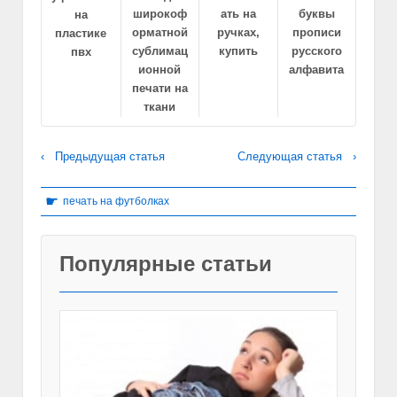
широкоф
ать на
буквы
на
орматной
ручках,
прописи
пластике
сублимац
купить
русского
пвх
ионной
алфавита
печати на
ткани
‹ Предыдущая статья
Следующая статья ›
☛
печать на футболках
Популярные статьи