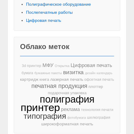
Полиграфическое оборудование
Послепечатные работы
Цифровая печать
Облако меток
МФУ
Цифровая печать
3d принтер
Открытка
визитка
бумага
бумажные пакеты
дизайн
календарь
лазерная печать
картридж
книга
офсетная печать
печатная продукция
плоттер
подарочная упаковка
полиграфия
принтер
реклама
технология печати
типография
шелкография
фотобумага
широкоформатная печать