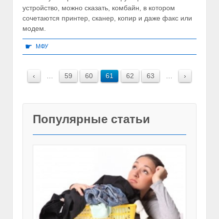
устройство, можно сказать, комбайн, в котором
сочетаются принтер, сканер, копир и даже факс или
модем.
☛
МФУ
‹
…
59
60
61
62
63
…
›
Популярные статьи