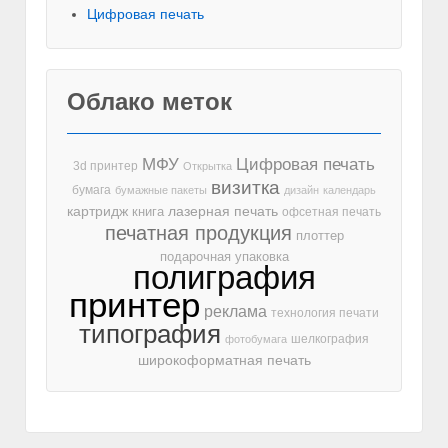
Цифровая печать
Облако меток
МФУ
Цифровая печать
3d принтер
Открытка
визитка
бумага
бумажные пакеты
дизайн
календарь
лазерная печать
картридж
книга
офсетная печать
печатная продукция
плоттер
подарочная упаковка
полиграфия
принтер
реклама
технология печати
типография
шелкография
фотобумага
широкоформатная печать