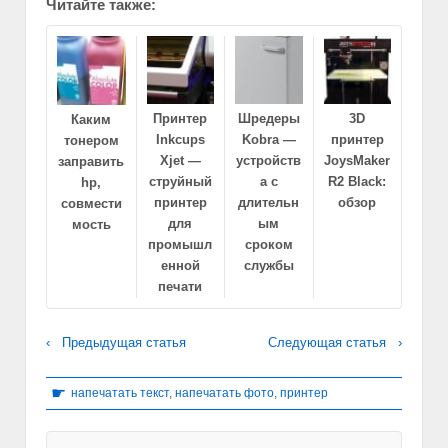
Читайте также:
Принтер
Шредеры
3D
Каким
Inkcups
Kobra —
принтер
тонером
Xjet —
устройств
JoysMaker
заправить
струйный
а с
R2 Black:
hp,
принтер
длительн
обзор
совмести
для
ым
мость
промышл
сроком
енной
службы
печати
‹ Предыдущая статья
Следующая статья ›
☛
напечатать текст
,
напечатать фото
,
принтер