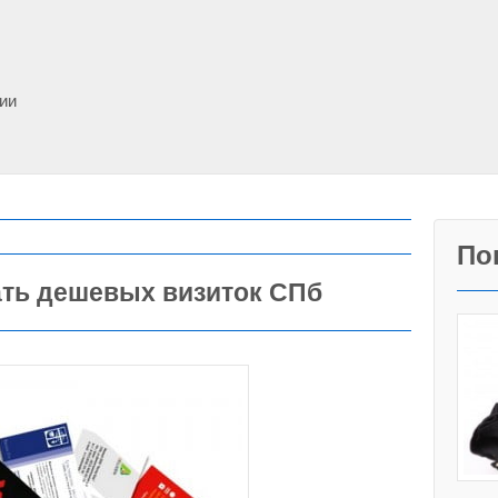
фии
По
ать дешевых визиток СПб