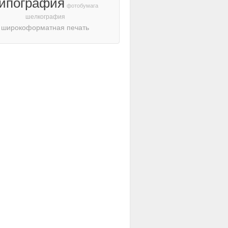
ипография
фотобумага
шелкография
широкоформатная печать