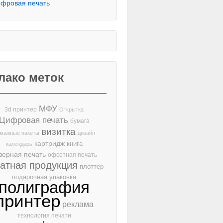
фровая печать
лако меток
МФУ
3d принтер
Открытка
Цифровая печать
бумага
визитка
мажные пакеты
дизайн
картридж
книга
календарь
зерная печать
офсетная печать
чатная продукция
плоттер
подарочная упаковка
полиграфия
принтер
реклама
технология печати