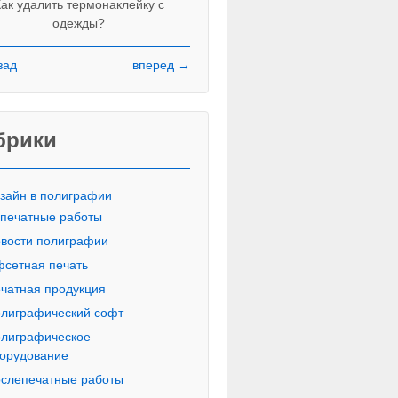
ак удалить термонаклейку с
одежды?
зад
вперед →
Красивые печатные буквы пропи
русского алфавита
брики
зайн в полиграфии
печатные работы
вости полиграфии
сетная печать
чатная продукция
лиграфический софт
лиграфическое
орудование
слепечатные работы