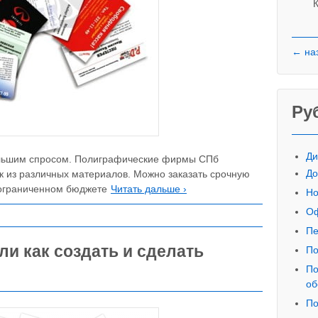
К
← на
Ру
Ди
ольшим спросом. Полиграфические фирмы СПб
До
к из различных материалов. Можно заказать срочную
 ограниченном бюджете
Читать дальше ›
Но
Оф
Пе
ли как создать и сделать
По
По
об
По