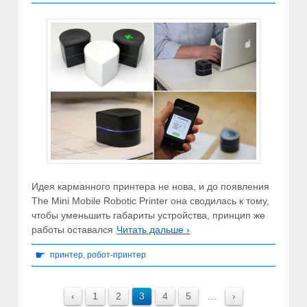
Идея карманного принтера не нова, и до появления
The Mini Mobile Robotic Printer она сводилась к тому,
чтобы уменьшить габариты устройства, принцип же
работы оставался
Читать дальше ›
☛
принтер
,
робот-принтер
‹
1
2
3
4
5
…
›