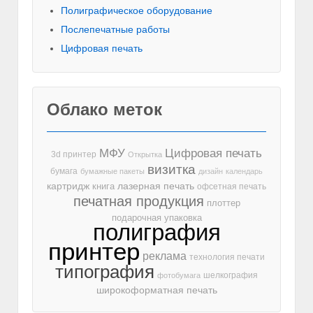
Полиграфическое оборудование
Послепечатные работы
Цифровая печать
Облако меток
МФУ
Цифровая печать
3d принтер
Открытка
визитка
бумага
бумажные пакеты
дизайн
календарь
лазерная печать
картридж
книга
офсетная печать
печатная продукция
плоттер
подарочная упаковка
полиграфия
принтер
реклама
технология печати
типография
шелкография
фотобумага
широкоформатная печать