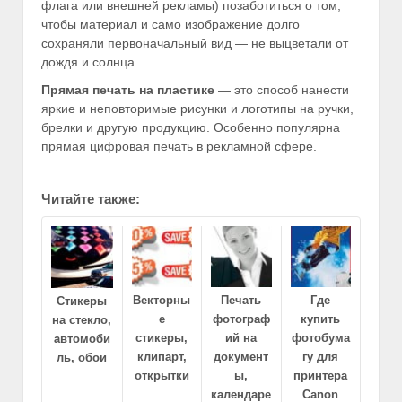
флага или внешней рекламы) позаботиться о том,
чтобы материал и само изображение долго
сохраняли первоначальный вид — не выцветали от
дождя и солнца.
Прямая печать на пластике
— это способ нанести
яркие и неповторимые рисунки и логотипы на ручки,
брелки и другую продукцию. Особенно популярна
прямая цифровая печать в рекламной сфере.
Читайте также:
Векторны
Печать
Где
Стикеры
е
фотограф
купить
на стекло,
стикеры,
ий на
фотобума
автомоби
клипарт,
документ
гу для
ль, обои
открытки
ы,
принтера
календаре
Canon