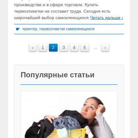
производстве и в сфере торговли. Купить
термоэтикетки не составит труда. Сегодня есть
широчайший выбор самоклеющихся
Читать дальше ›
☛
принтер
,
термоэтикетки самоклеющиеся
‹
1
2
3
4
5
…
›
Популярные статьи