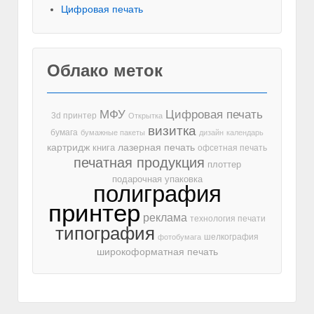
Цифровая печать
Облако меток
МФУ
Цифровая печать
3d принтер
Открытка
визитка
бумага
бумажные пакеты
дизайн
календарь
лазерная печать
картридж
книга
офсетная печать
печатная продукция
плоттер
подарочная упаковка
полиграфия
принтер
реклама
технология печати
типография
шелкография
фотобумага
широкоформатная печать