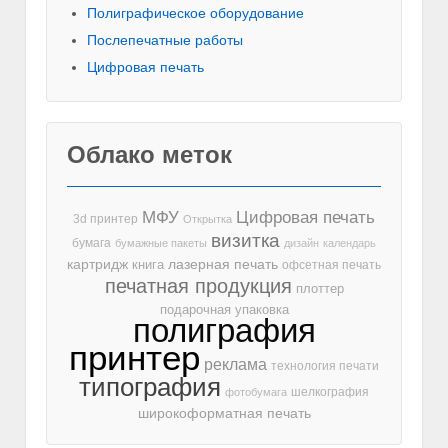
Полиграфическое оборудование
Послепечатные работы
Цифровая печать
Облако меток
МФУ
Цифровая печать
3d принтер
Открытка
визитка
бумага
бумажные пакеты
дизайн
календарь
лазерная печать
картридж
книга
офсетная печать
печатная продукция
плоттер
подарочная упаковка
полиграфия
принтер
реклама
технология печати
типография
шелкография
фотобумага
широкоформатная печать