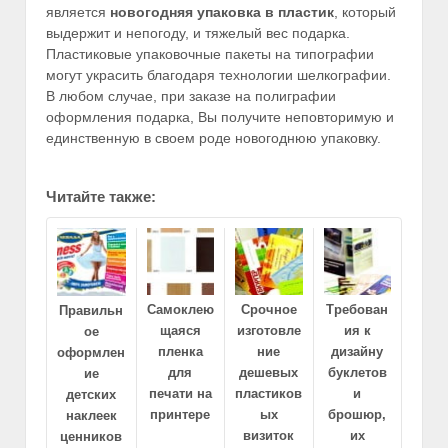
является
новогодняя упаковка в пластик
, который
выдержит и непогоду, и тяжелый вес подарка.
Пластиковые упаковочные пакеты на типографии
могут украсить благодаря технологии шелкографии.
В любом случае, при заказе на полиграфии
оформления подарка, Вы получите неповторимую и
единственную в своем роде новогоднюю упаковку.
Читайте также:
Самоклею
Срочное
Требован
Правильн
щаяся
изготовле
ия к
ое
пленка
ние
дизайну
оформлен
для
дешевых
буклетов
ие
печати на
пластиков
и
детских
принтере
ых
брошюр,
наклеек
визиток
их
ценников