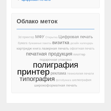
Облако меток
МФУ
Цифровая печать
3d принтер
Открытка
визитка
бумага
бумажные пакеты
дизайн
календарь
лазерная печать
картридж
книга
офсетная печать
печатная продукция
плоттер
подарочная упаковка
полиграфия
принтер
реклама
технология печати
типография
шелкография
фотобумага
широкоформатная печать