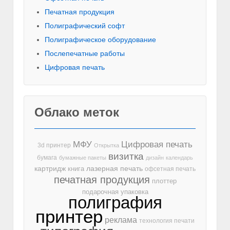
Печатная продукция
Полиграфический софт
Полиграфическое оборудование
Послепечатные работы
Цифровая печать
Облако меток
МФУ
Цифровая печать
3d принтер
Открытка
визитка
бумага
бумажные пакеты
дизайн
календарь
лазерная печать
картридж
книга
офсетная печать
печатная продукция
плоттер
подарочная упаковка
полиграфия
принтер
реклама
технология печати