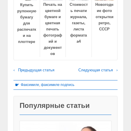
Печать на
Стоимост
Новогодн
Купить
цветной
ь печати
ие фото
рулонную
бумаге и
журнала,
открытки
бумагу
цветная
газеты,
ретро,
для
печать
листа
СССР
распечатк
фотограф
формата
и на
ий и
а4
плоттере
документ
ов
‹ Предыдущая статья
Следующая статья ›
☛
Факсимиле
,
факсимиле подпись
Популярные статьи