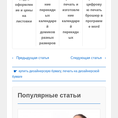
ние
печать и
цифрову
оформлен
перекидн
изготовле
ю печать
ие и цены
ых
ние
брошюр в
на
календаре
календаре
программ
листовки
й
й
е word
домиков
перекидн
разных
ых
размеров
‹ Предыдущая статья
Следующая статья ›
☛
купить дизайнерскую бумагу
,
печать на дизайнерской
бумаге
Популярные статьи