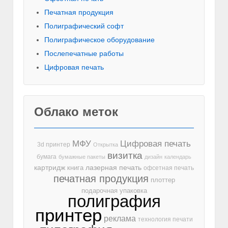
Печатная продукция
Полиграфический софт
Полиграфическое оборудование
Послепечатные работы
Цифровая печать
Облако меток
МФУ
Цифровая печать
3d принтер
Открытка
визитка
бумага
бумажные пакеты
дизайн
календарь
лазерная печать
картридж
книга
офсетная печать
печатная продукция
плоттер
подарочная упаковка
полиграфия
принтер
реклама
технология печати