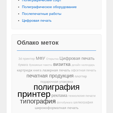
Полиграфическое оборудование
Послепечатные работы
Цифровая печать
Облако меток
МФУ
Цифровая печать
3d принтер
Открытка
визитка
бумага
бумажные пакеты
дизайн
календарь
лазерная печать
картридж
книга
офсетная печать
печатная продукция
плоттер
подарочная упаковка
полиграфия
принтер
реклама
технология печати
типография
шелкография
фотобумага
широкоформатная печать