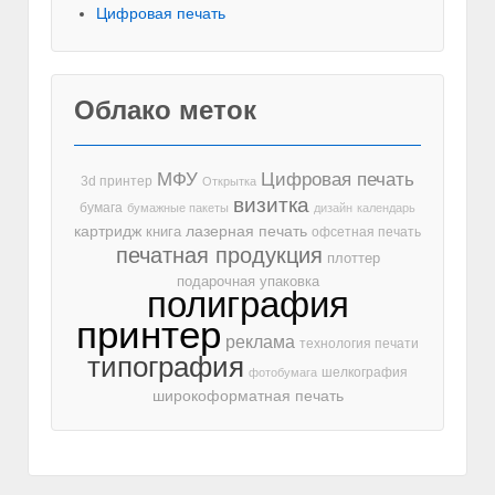
Цифровая печать
Облако меток
МФУ
Цифровая печать
3d принтер
Открытка
визитка
бумага
бумажные пакеты
дизайн
календарь
лазерная печать
картридж
книга
офсетная печать
печатная продукция
плоттер
подарочная упаковка
полиграфия
принтер
реклама
технология печати
типография
шелкография
фотобумага
широкоформатная печать