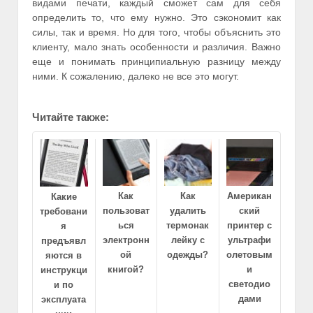
видами печати, каждый сможет сам для себя
определить то, что ему нужно. Это сэкономит как
силы, так и время. Но для того, чтобы объяснить это
клиенту, мало знать особенности и различия. Важно
еще и понимать принципиальную разницу между
ними. К сожалению, далеко не все это могут.
Читайте также:
Как
Как
Американ
Какие
пользоват
удалить
ский
требовани
ься
термонак
принтер с
я
электронн
лейку с
ультрафи
предъявл
ой
одежды?
олетовым
яются в
книгой?
и
инструкци
светодио
и по
дами
эксплуата