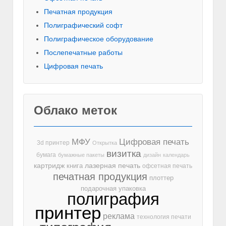
Печатная продукция
Полиграфический софт
Полиграфическое оборудование
Послепечатные работы
Цифровая печать
Облако меток
МФУ
Цифровая печать
3d принтер
Открытка
визитка
бумага
бумажные пакеты
дизайн
календарь
лазерная печать
картридж
книга
офсетная печать
печатная продукция
плоттер
подарочная упаковка
полиграфия
принтер
реклама
технология печати