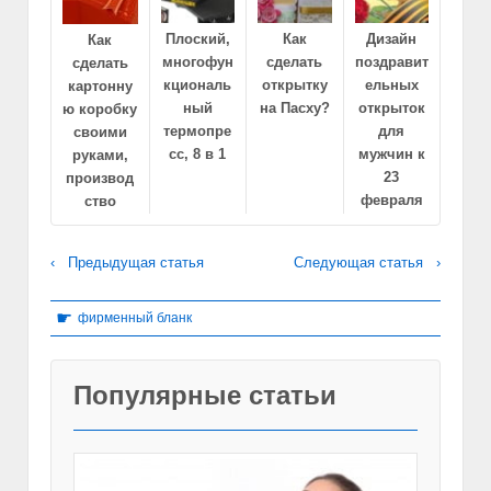
Плоский,
Как
Дизайн
Как
многофун
сделать
поздравит
сделать
кциональ
открытку
ельных
картонну
ный
на Пасху?
открыток
ю коробку
термопре
для
своими
сс, 8 в 1
мужчин к
руками,
23
производ
февраля
ство
‹ Предыдущая статья
Следующая статья ›
☛
фирменный бланк
Популярные статьи