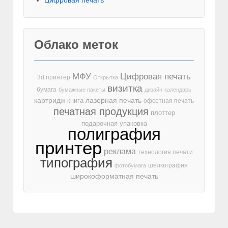
Облако меток
МФУ
Цифровая печать
3d принтер
Открытка
визитка
бумага
бумажные пакеты
дизайн
календарь
лазерная печать
картридж
книга
офсетная печать
печатная продукция
плоттер
подарочная упаковка
полиграфия
принтер
реклама
технология печати
типография
шелкография
фотобумага
широкоформатная печать