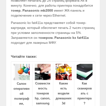
позволяет печатать до 24 страниц формата А4 в
минуту. Конечно, для работы принтера понадобится
тонер.
Panasonic
mb2000
имеет ЖК-панель и
подключение к сети через Ethernet.
Panasonic kx fat411a представляет собой тонер-
картридж, который обеспечит печать 2 тысяч страниц
при условии заполненности страницы на 5%.
Заправляется он
тонером.
Panasonic
kx
fat411
a
подходит для лазерных МФУ.
Читайте также:
Совмести
Какие
Как
Салон
мость
есть
сканиров
оперативн
тонеров
модели
ать с
ой
hp, canon,
домашних
принтера
полиграф
samsung
3d
?
ии,