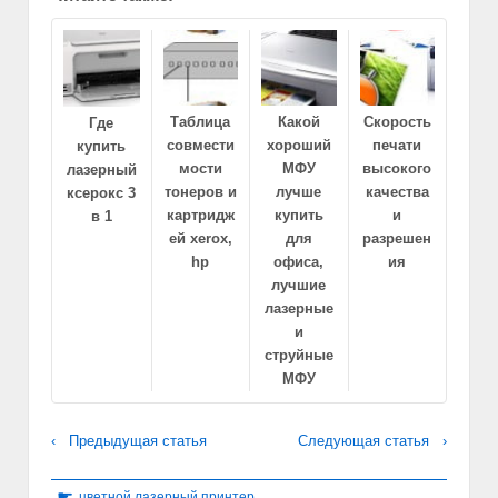
Таблица
Какой
Скорость
Где
совмести
хороший
печати
купить
мости
МФУ
высокого
лазерный
тонеров и
лучше
качества
ксерокс 3
картридж
купить
и
в 1
ей xerox,
для
разрешен
hp
офиса,
ия
лучшие
лазерные
и
струйные
МФУ
‹ Предыдущая статья
Следующая статья ›
☛
цветной лазерный принтер